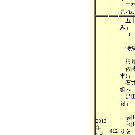
中村
見れ
五十
み」
（
特集
根岸
佐藤
本)」
石井
組み
足田
闘」
藤田 
2013
高田
年
612
りを
6月