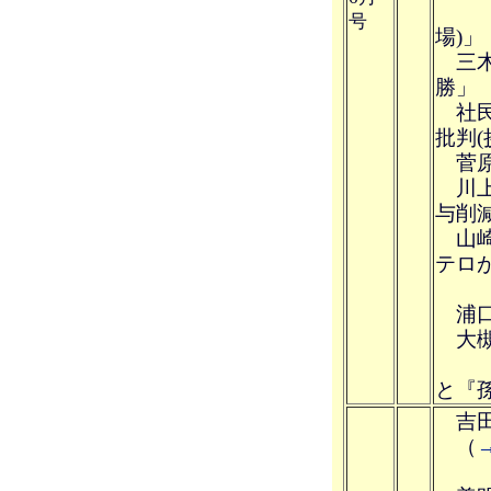
号
場)」
三木
勝」
社民
批判(
菅原
川上
与削
山崎
テロ
語
浦口
大槻 
ク
と『
吉田
（