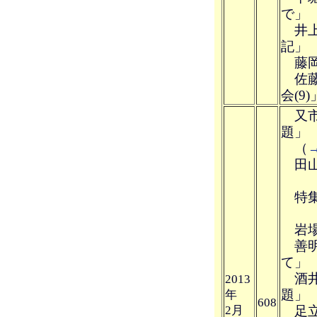
で」
井上
記」
藤岡
佐藤
会(9)
又市
題」
（
田山
特集
岩場
善明
て」
酒井
2013
題」
年
608
2月
足立