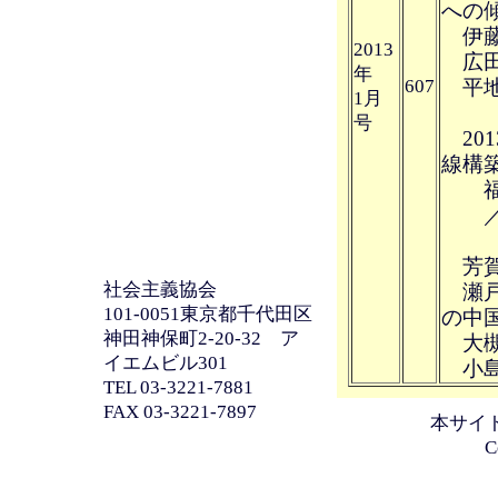
への
伊藤
2013
広田
年
607
平地
1月
号
20
線構
福島
／鴨
芳賀
社会主義協会
瀬戸
101-0051東京都千代田区
の中
神田神保町2-20-32 ア
大槻
イエムビル301
小島
TEL 03-3221-7881
FAX 03-3221-7897
本サイ
C