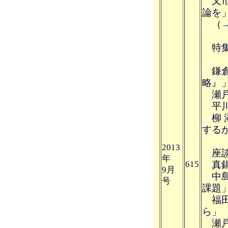
又市
論を
（
特集
鎌倉
略』
瀬戸
平川
柳 
する
2013
座談
年
615
真鍋
9月
中島
号
課題
福田
ら」
瀬戸