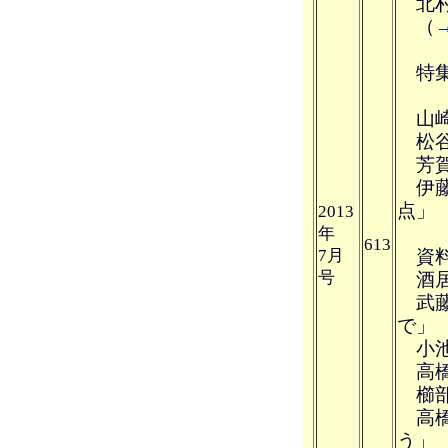
北村
（
特集
山崎
松谷
芳賀
伊藤
点」
2013
年
613
7月
資料
号
酒居
武藤
で」
小池
高橋
櫛部
高橋
う」