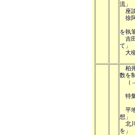
流」
座談
徐阿
下
を執
吉田
て」
大槻
と
柏井
数を
（
特集
平地
想」
北川
を」