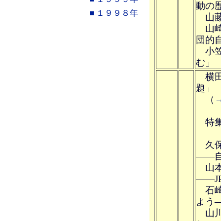
動の
■ １９９８年
山藤
山崎
団的
小笠
む」
横田
題」
（
特集
久保
――
山本
――J
石崎
よう
山川