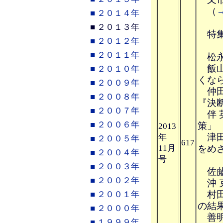
（
■ ２０１４年
■ ２０１３年
特集
■ ２０１２年
■ ２０１１年
松永
飯山
■ ２０１０年
くな
■ ２００９年
仲田
■ ２００８年
『決
■ ２００７年
伴 
■ ２００６年
策」
2013
津田
年
■ ２００５年
617
11月
をめ
■ ２００４年
号
■ ２００３年
佐藤
■ ２００２年
沖 克
村田 
■ ２００１年
の結
■ ２０００年
善明
■ １９９９年