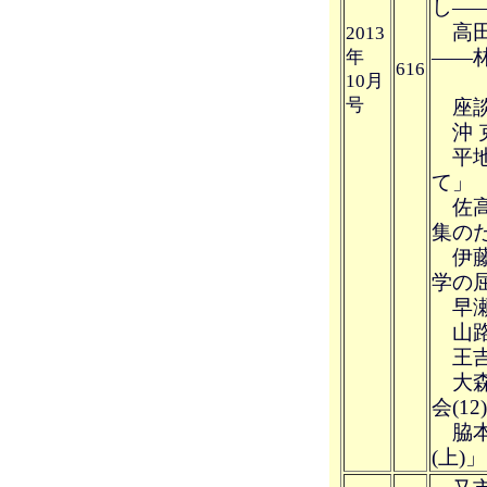
し―
高田
2013
――
年
616
10月
号
座談
沖 
平地
て」
佐高
集の
伊藤
学の
早瀬
山路
王吉
大森
会(12
脇本
(上)」