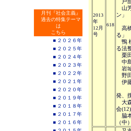
戸部
山芳
月刊『社会主義』
ン」
2013
過去の特集テーマ
年
618
は
12月
高橋
こちら
号
る」
■ ２０２６年
鴨 
る法
■ ２０２５年
栗田
■ ２０２４年
中島
■ ２０２３年
岩城
■ ２０２２年
野田
■ ２０２１年
伊藤
“ブ
■ ２０２０年
発、
■ ２０１９年
大森
■ ２０１８年
会(12
■ ２０１７年
脇本
（中
■ ２０１６年
■ ２０１５年
又市