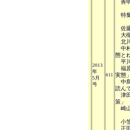
善明
特集
佐藤
大槻
北川
中村
態と
平川
2013
福原
年
611
実態
5月
中島
号
読ん
津田
策」
崎山
小笠原
正田