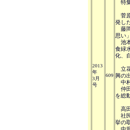
特集
菅原
発し
藤岡
思い
池本
食緑
化、
2013
立花
年
609
興の
3月
中村
号
仲田
を総
財政
高田
社民
挙の
中堀