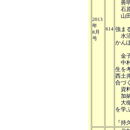
善明
石原
山田 
2013
公
年
614
強ま
8月
水沼
号
かん
金子
中村
生を
西土
合づ
資料
加納
大槻
を学
レー
『持