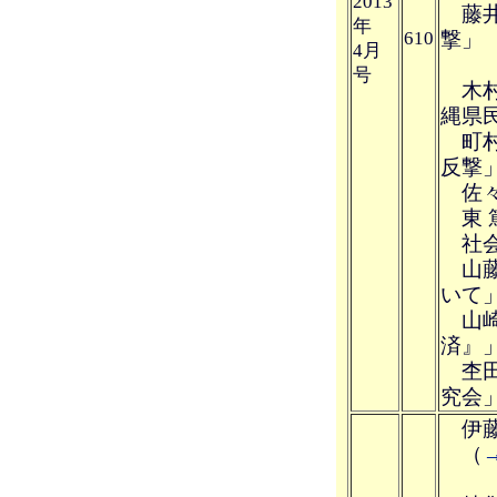
2013
藤井
年
610
撃」
4月
号
木村
縄県
町村
反撃
佐々
東 
社会
山藤
いて
山崎
済』
杢田
究会
伊藤
（