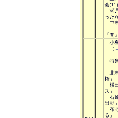
会(11
瀬戸
った
中村 
―
『間
小島
（
特集
北村
権」
横田
ス」
石原
出動
布野
る」