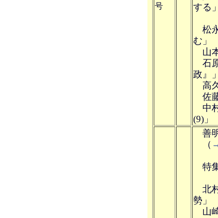
号
する
松永
む」
山本
石原
政』
高久
佐藤
中村
(9)」
善明
（
特集
北村
勢」
山崎