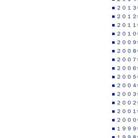
■ ２０１３
■ ２０１２
■ ２０１１
■ ２０１０
■ ２００９
■ ２００８
■ ２００７
■ ２００６
■ ２００５
■ ２００４
■ ２００３
■ ２００２
■ ２００１
■ ２０００
■ １９９９
■ １９９８