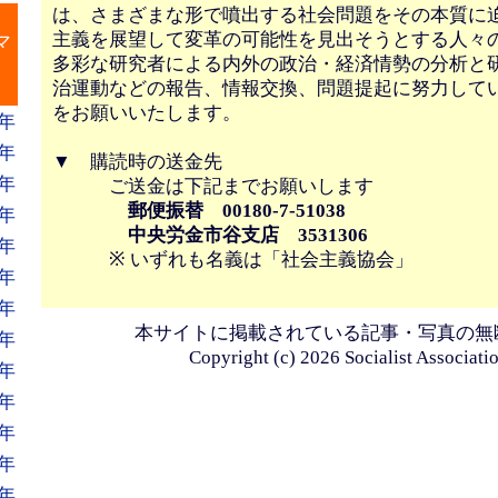
は、さまざまな形で噴出する社会問題をその本質に
』
主義を展望して変革の可能性を見出そうとする人々
マ
多彩な研究者による内外の政治・経済情勢の分析と
治運動などの報告、情報交換、問題提起に努力して
をお願いいたします。
年
年
▼ 購読時の送金先
年
ご送金は下記までお願いします
郵便振替 00180-7-51038
年
中央労金市谷支店 3531306
年
※ いずれも名義は「社会主義協会」
年
年
本サイトに掲載されている記事・写真の無
年
Copyright (c) 2026 Socialist Associatio
年
年
年
年
年