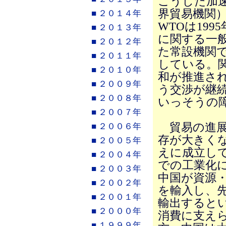
こうした加
界貿易機関
■ ２０１４年
WTOは19
■ ２０１３年
に関する一
■ ２０１２年
た常設機関で
■ ２０１１年
している。
■ ２０１０年
和が推進さ
■ ２００９年
う交渉が継
■ ２００８年
いっそうの
■ ２００７年
貿易の進展
■ ２００６年
存が大きく
■ ２００５年
えに成立し
■ ２００４年
での工業化
■ ２００３年
中国が資源
■ ２００２年
を輸入し、
■ ２００１年
輸出すると
■ ２０００年
消費に支え
■ １９９９年