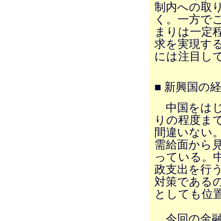
制内への取
く。一方で
まりは一定
求を実現す
には注目し
■ 新興国の
中国をはじ
りの程度ま
間違いない
需給面から
っている。中
政支出を行
対策である
としても位
今回の金融