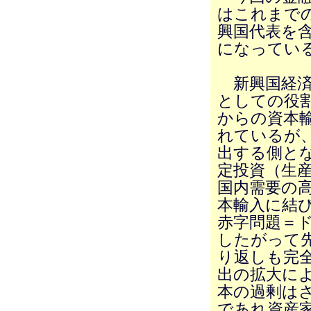
はこれまで
興国代表を含
になってい
新興国経済
としての役
からの資本
れているが
出する側と
定投資（生
国内需要の
本輸入に結
赤字問題＝
したがって
り返しも完
出の拡大に
本の過剰は
であれ資産