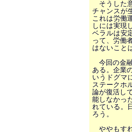
そうした意
チャンスが
これは労働
しには実現
ベラルは安
って、労働
はないこと
今回の金融
ある。企業
いうドグマ
ステークホ
論が復活し
能しなかっ
れている。
ろう。
ややもすれ