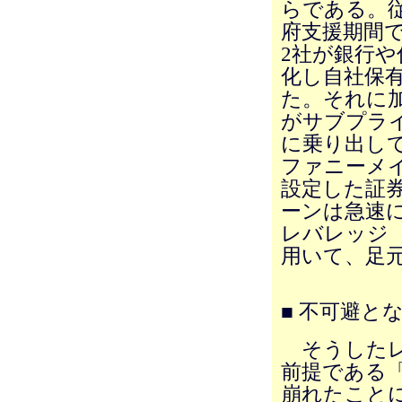
らである。
府支援期間
2社が銀行
化し自社保
た。それに
がサブプラ
に乗り出し
ファニーメ
設定した証
ーンは急速に
レバレッジ
用いて、足
■ 不可避と
そうしたレ
前提である
崩れたこと