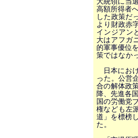
大統領に当
高額所得者
した政策だ
より財政赤
インジアン
大はアフガ
的軍事優位
策ではなか
日本におけ
った。公営
合の解体政策
降、先進各
国の労働党
権なども左
道」を標榜
た。