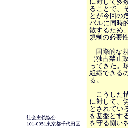
に対して多
ることで、
とが今回の
バルに同時
散するため
規制の必要
国際的な規
（独占禁止
ってきた。
組織できる
る。
こうした情
に対して、
とされてい
を基盤とす
社会主義協会
を守る闘い
101-0051東京都千代田区