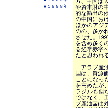
方、中国は
■ １９９８年
や資本財の
的な輸出の
の中国にお
ほかのアジ
のの、多か
させた。19
を含め多く
る経常赤字
たと思われ
アラブ産油
国は、資源
ことになっ
を高めたが
ラジルも似
ではなく、
ブ産油国は