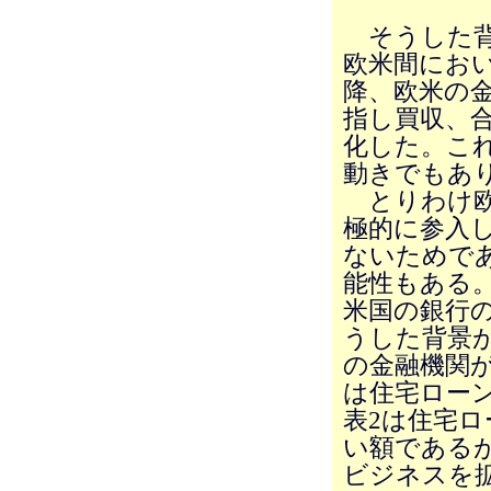
そうした背
欧米間におい
降、欧米の
指し買収、
化した。こ
動きでもあ
とりわけ欧
極的に参入
ないためで
能性もある
米国の銀行の
うした背景
の金融機関
は住宅ロー
表2は住宅ロ
い額である
ビジネスを