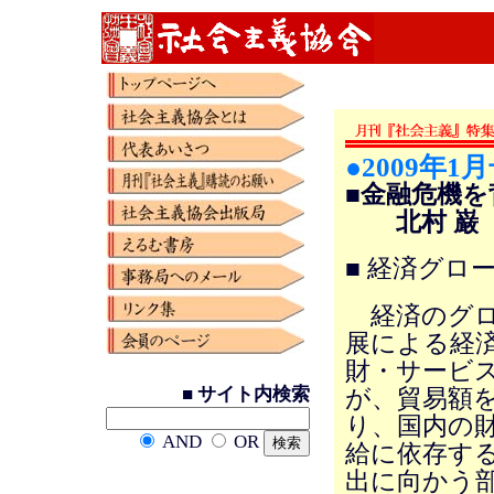
●2009年1
■金融危機
北村 巌
■ 経済グロ
経済のグロ
展による経
財・サービ
■ サイト内検索
が、貿易額
り、国内の
AND
OR
給に依存す
出に向かう