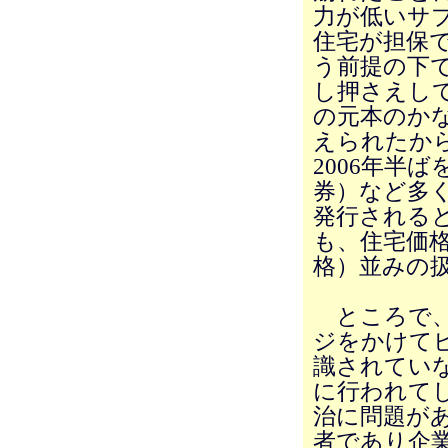
力が低いサ
住宅が担保
う前提の下
し押さえし
の元本のか
えられたか
2006年半
券）など多
発行される
も、住宅価格
格）並みの
ところで、
ジをかけて
識されてい
に行われて
治に問題が
者であり企