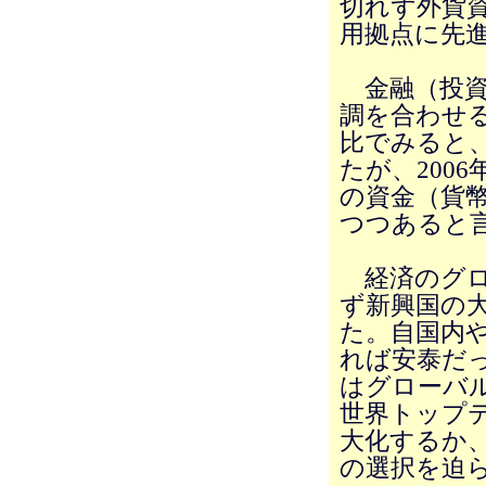
切れず外貨
用拠点に先
金融（投資
調を合わせる
比でみると、
たが、200
の資金（貨
つつあると
経済のグロ
ず新興国の
た。自国内
れば安泰だ
はグローバ
世界トップ
大化するか
の選択を迫