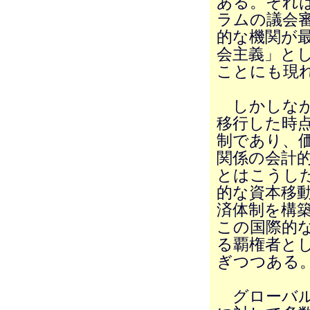
ある。それは
ラムの議会
的な機関が
会主義」と
ことにも現
しかしなが
移行した時
制であり、
関係の会計
とはこうし
的な資本移
済体制を構
この国際的
る覇権者と
ぎつつある
グローバル