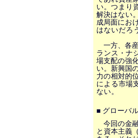
い。つまり
解決はない
成局面にお
はないだろ
一方、各産
ランス・ナ
場支配の強
い。新興国
力の相対的
による市場
ない。
■ グローバ
今回の金融
と資本主義