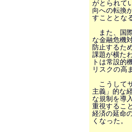
がとられて
向への転換
すこととな
また、国際
な金融危機
防止するた
課題が横た
トは常設的
リスクの高
こうしてサ
主義」的な
な規制を導
重視するこ
経済の延命
くなった。