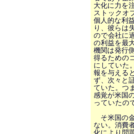
大化に力を
ストックオ
個人的な利
り、彼らは
ので会社に
の利益を最
機関は発行
得るための
にしていた
報を与える
ず、次々と
ていた。つ
感覚が米国
っていたの
そ米国の金
ない。消費
化により問