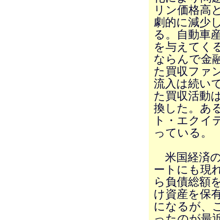
リン価格高
劇的に減少
る。自動車
を与えてく
ならんで金
た買収ファ
流入は続い
た買収活動
換した。あ
ト・エクイ
っている。
米国経済の
ートにも現
ら負債総額
け資産を保
になるが、こ
ったのが最近