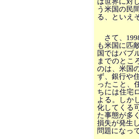
は世界に対
う米国の民
る、といえ
さて、199
も米国に匹
国ではバブ
までのとこ
のは、米国
ず、銀行や
ったこと、
ちには住宅
よる。しか
化してくる
た事態が多
損失が発生
問題になっ