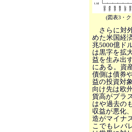
(図表3・
さらに対外
めた米国経
兆5000億
は黒字を拡
益を生み出
にある。資
債側は債券
益の投資対
向け先は欧
貨高がプラ
はや過去の
収益が悪化
造がマイナ
こでもレバ