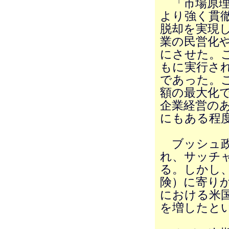
「市場原理
より強く貫
脱却を実現
業の民営化
にさせた。
もに実行さ
であった。
額の最大化
企業経営の
にもある程
ブッシュ政
れ、サッチ
る。しかし
険）に寄り
における米
を増したと