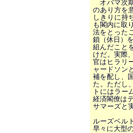
オバマ次期
のあり方を
しきりに持
も閣内に取
法をとった
鎖（休日）
組んだこと
けだ。実際
官はヒラリ
ャードソン
補を配し、
た。ただし
トにはラー
経済閣僚は
サマーズと
ルーズベル
早々に大型