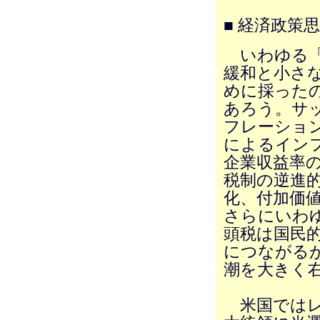
■ 経済政策
いわゆる「
緩和と小さ
めに採ったの
あろう。サ
フレーショ
によるイン
企業収益率
税制の逆進
化、付加価
さらにいわ
頭税は国民
につながる
潮を大きく
米国ではレー