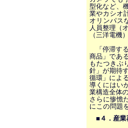
型化など、
業やカシオ
オリンパス
人員整理（
（三洋電機
「停滞する
商品」であ
もたつきぶ
針」が期待
循環」によ
導くにはい
業構造全体
さらに惨憺
にこの問題
■４．産業