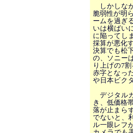
しかしなが
脆弱性が明ら
ームを過ぎ
いは横ばい
に陥ってし
採算が悪化す
決算でも松
の、ソニー
り上げの7
赤字となっ
や日本ビク
デジタルカ
き、低価格
落が止まら
でないと、
ル一眼レフ
カメラでも