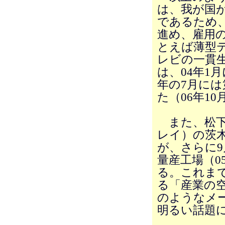
は、我が国
であるため
進め、雇用
とえば薄型
レビの一貫
は、04年1
年の7月に
た（06年1
また、松下
レイ）の茨木
が、さらに
量産工場（0
る。これま
る「産業の
のようなメ
明るい話題