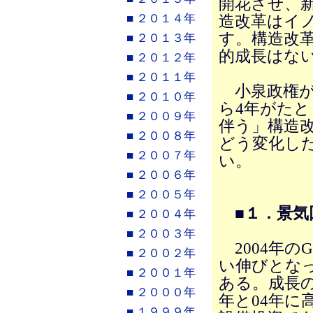
開花させ、
■ ２０１４年
造改革はイ
す。構造改
■ ２０１３年
的成長はな
■ ２０１２年
■ ２０１１年
小泉政権が
■ ２０１０年
ら4年がた
■ ２００９年
伴う」構造
■ ２００８年
どう変化し
■ ２００７年
い。
■ ２００６年
■ ２００５年
■１．景気
■ ２００４年
■ ２００３年
2004年のG
■ ２００２年
い伸びとなっ
■ ２００１年
ある。成長の
■ ２０００年
年と04年に
■ １９９９年