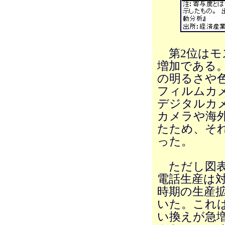
第2位はモス
増加である。
の明るさや
フィルムカ
デジタルカ
カメラや海
たため、そ
った。
ただし図表
電話生産は対
時期の生産
いた。これ
い換えが急増