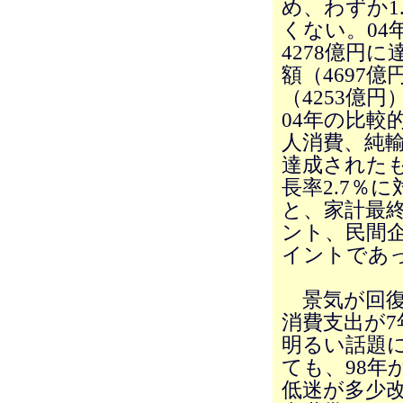
め、わずか1
くない。04
4278億円
額（4697
（4253億
04年の比較
人消費、純
達成された
長率2.7％
と、家計最終
ント、民間企
イントであ
景気が回復
消費支出が
明るい話題
ても、98年
低迷が多少