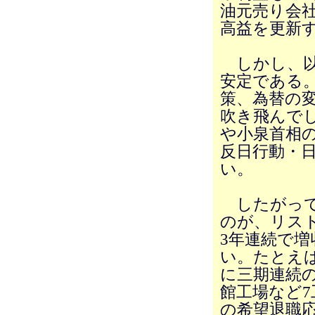
油元売り会
高益を更新
しかし、以
安定である
策、為替の
吹き飛んで
や小泉首相
反日行動・
い。
したがって
のが、リス
3年連続で
い。たとえば
に三期連続
館工場など7
の希望退職