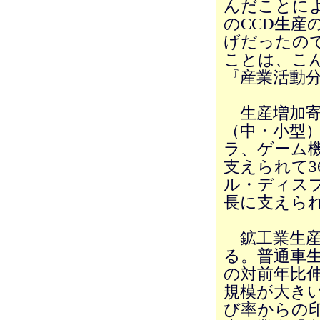
んだことに
のCCD生産
げだったの
ことは、こ
『産業活動
生産増加寄
（中・小型
ラ、ゲーム
支えられて3
ル・ディス
長に支えられ
鉱工業生産
る。普通車生
の対前年比伸
規模が大き
び率からの