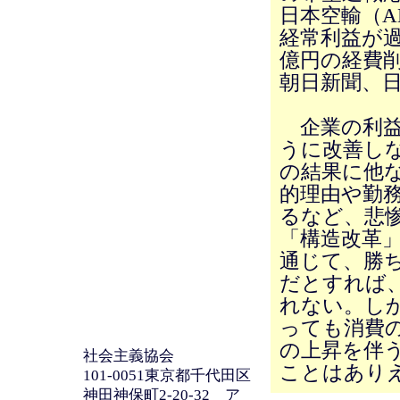
日本空輸（A
経常利益が過
億円の経費
朝日新聞、
企業の利益
うに改善し
の結果に他
的理由や勤
るなど、悲
「構造改革
通じて、勝
だとすれば
れない。し
っても消費
の上昇を伴
社会主義協会
ことはあり
101-0051東京都千代田区
神田神保町2-20-32 ア