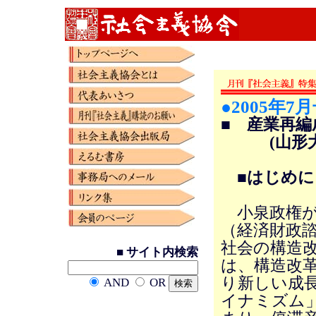
●2005年7
■ 産業再
(山形大学
■はじめに
小泉政権が
（経済財政
社会の構造改
■ サイト内検索
は、構造改
り新しい成
AND
OR
イナミズム