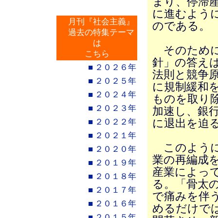
まり、停滞
に進むよう
月刊『社会主義』
のである。
過去の特集テーマ
は
そのために
こちら
針」の答え
■ ２０２６年
法則と競争
■ ２０２５年
に規制緩和
■ ２０２４年
ものを取り
■ ２０２３年
加速し、銀
■ ２０２２年
に退出を迫
■ ２０２１年
このように
■ ２０２０年
業の再編成
■ ２０１９年
産業によっ
■ ２０１８年
る。「骨太
■ ２０１７年
で痛みを伴
■ ２０１６年
めるだけで
■ ２０１５年