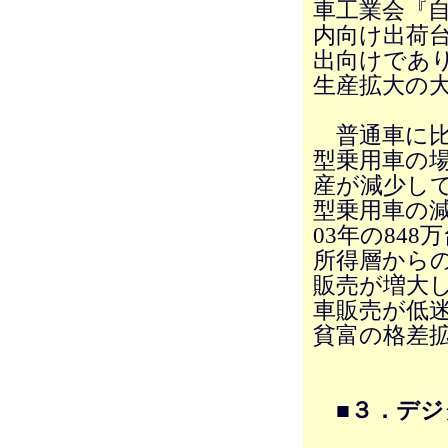
車工業会『
内向け出荷台
出向けであ
生産拡大の
普通車に比べ
型乗用車の
産が減少し
型乗用車の
03年の848
所得層から
販売が増大
車販売が低
貧富の格差
■３．デ