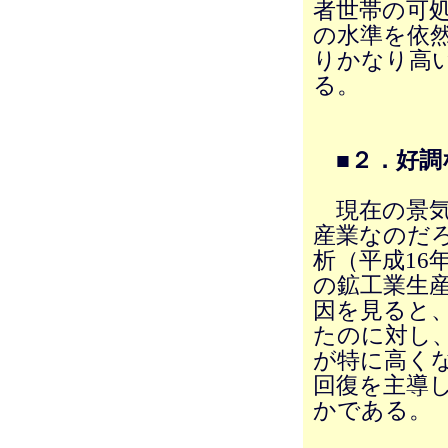
者世帯の可処
の水準を依然
りかなり高い
る。
■２．好
現在の景気
産業なのだ
析（平成16
の鉱工業生産
因を見ると
たのに対し、
が特に高く
回復を主導
かである。