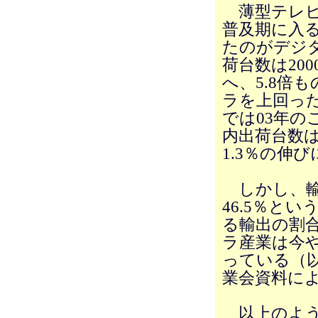
薄型テレビ
普及期に入
たのがデジ
荷台数は200
へ、5.8倍
ラを上回った
では03年
内出荷台数は
1.3％の伸
しかし、輸
46.5％と
る輸出の割合
ラ産業は今
っている（
業会資料によ
以上のよう