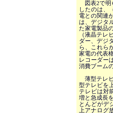
図表2で明
したのは、
電との関連
は、デジタ
た家電製品
（液晶テレビ
ダー、デジ
ら、これら
家電の代表
レコーダーは
消費ブーム
薄型テレビ
型テレビを上
テレビは対前
増と急成長
とんどがデ
上アナログ