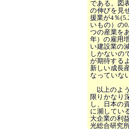
である。図表
の伸びを見
援業が4％(
いもの）の0
つの産業をあ
年）の雇用増
い建設業の減
しかないの
が期待する
新しい成長
なっていな
以上のよう
限りかなり
し、日本の
に瀕してい
大企業の利
光総合研究所