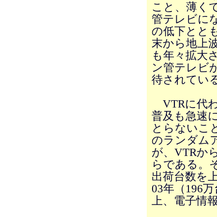
こと、薄く
管テレビに
の低下とと
末から地上
も年々拡大
ン管テレビ
待されてい
VTRに代わ
普及も急速
とらないこ
のランダム
が、VTR
らである。そ
出荷台数を上
03年（19
上、電子情