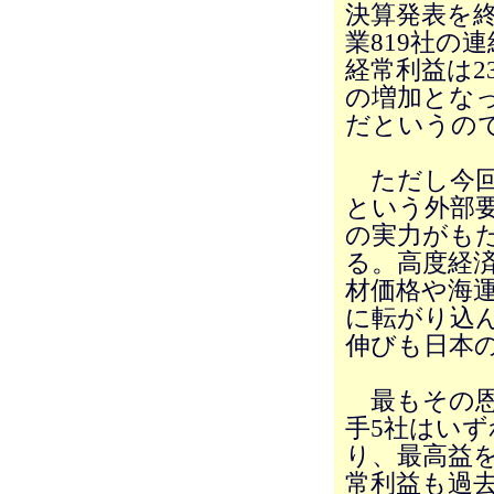
決算発表を
業819社の
経常利益は2
の増加とな
だというの
ただし今回
という外部
の実力がも
る。高度経
材価格や海
に転がり込
伸びも日本
最もその恩
手5社はいず
り、最高益
常利益も過