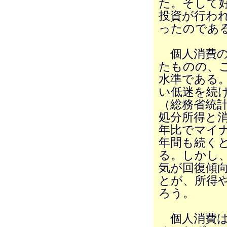
た。そして
投資が行わ
ったのであ
個人消費の
たものの、こ
水準である。
い低迷を続
（総務省統
処分所得と消
年比でマイ
年間も続く
る。しかし、
気が回復傾
とが、所得
ろう。
個人消費は