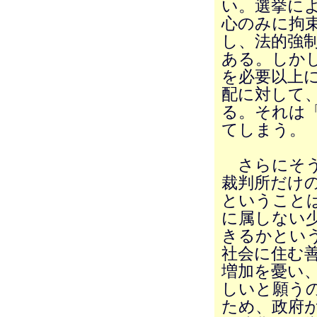
い。選挙に
心のみに拘
し、法的強
ある。しか
を必要以上
配に対して
る。それは
てしまう。
さらにそう
裁判所だけ
ということ
に属しない
きるかとい
社会に住む
増加を憂い
しいと願う
ため、政府