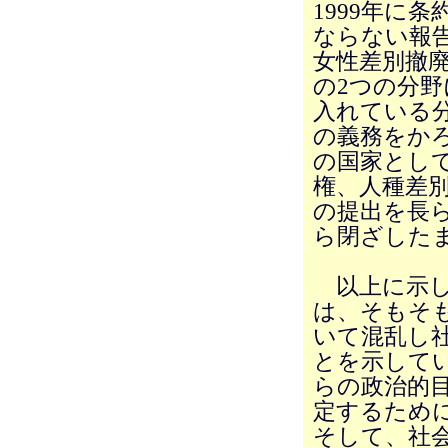
1999年に
ならない報
女性差別撤
の2つの分
入れている
の義務をか
の国家とし
権、人種差
の提出を長
ら閉ざした
以上に示し
は、そもそ
いて混乱し
とを示して
らの政治的
定するため
そして、社