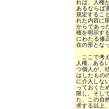
れは、人権
あるならば
規定するこ
れた内容に
からであっ
権を明示す
にわたる修
在の形とな
ここで考え
人権、ある
つ個人が、
はしたもの
に介入しな
っておくた
限し、そし
た、この自
求する以上