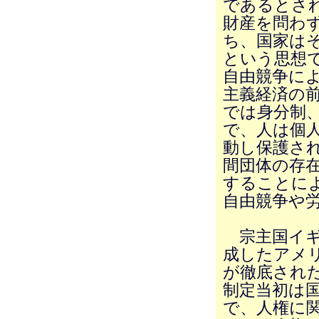
であるとさ
財産を問わ
ち、国家は
という思想
自由競争に
主義経済の
では身分制
で、人は個
動し保護さ
間団体の存
することに
自由競争や
宗主国イギ
成したアメ
が徹底された
制定当初は
で、人権に