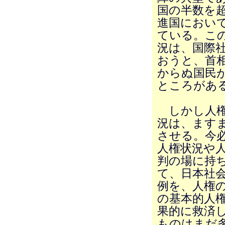
国の半数を超
進国におい
ている。こ
況は、国際
おうと、首
からぬ国民
ところがあ
しかし人権
況は、ます
させる。今
人権状況や
判の場に持
て、日本社
例を、人権
の基本的人
果的に救済
ものはまだ