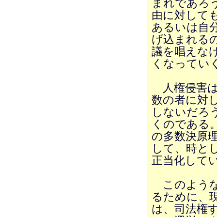
まれであろ
由に対して
あるいは自
げ込まれる
議を唱えな
くなってい
人権侵害は
数の者に対
しないだろ
くのである
の多数決原
して、時と
正当化して
このような
るために、
は、司法権