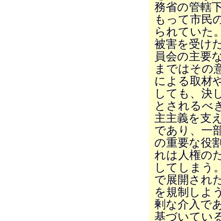
務省の管轄
もって市民
られていた
被害を受け
員会の主要
まではその
による取材
しても、決
とされるべ
主主義を支
であり、一
の重要な役
れは人権の
してしまう
で展開され
を規制しよ
剰な介入で
基づいてい