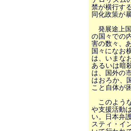
禁が横行す
同化政策が
発展途上国
の国々での
害の数々、
国々になお
は、いまな
あるいは暗
は、国外の
はおろか、
こと自体が
このような
や支援活動
い。日本弁
スティ・イ