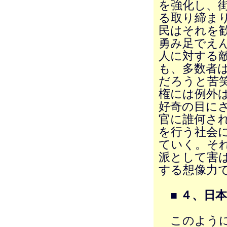
を強化し、
る取り締ま
民はそれを
勇み足でえ
人に対する
も、多数者
だろうと苦
権には例外
好奇の目に
官に誰何さ
を行う社会
ていく。そ
派として害
する想像力
■ ４、日
このように