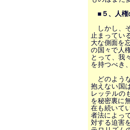
■５、人
しかし、そ
止まってい
大な側面を
の国々で人
とって、我
を持つべき
どのような
抱えない国は
レッテルの
を秘密裏に
在も続いて
者法によっ
対する迫害
テロリズム