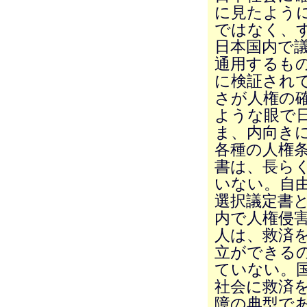
に見たよう
ではなく、
日本国内で
通用するも
に検証され
さが人権の
ような眼で
ま、内向き
各種の人権
書は、長ら
いない。自
選択議定書
内で人権侵
人は、救済
立ができる
ていない。
社会に救済
障の典型で