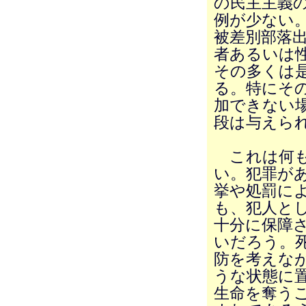
の民主主義
例が少ない
被差別部落
者あるいは
その多くは
る。特にそ
加できない
段は与えら
これは何も
い。犯罪が
挙や処罰に
も、犯人と
十分に保障
いだろう。
防を考えな
うな状態に
生命を奪う