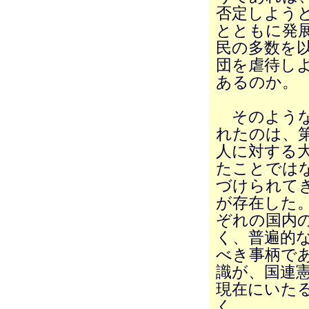
否定しよう
とともに発
民の多数を
団を虐待し
あるのか。
そのような
れたのは、
人に対する
たことでは
づけられて
が存在した
ぞれの国内
く、普遍的
べき事柄で
識が、国連
現在にいた
く。