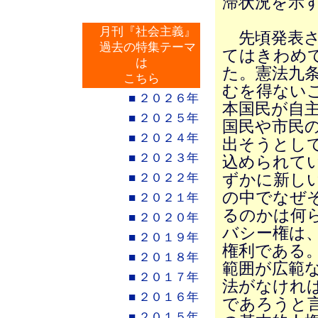
滞状況を示
月刊『社会主義』
先頃発表さ
過去の特集テーマ
てはきわめ
は
た。憲法九
こちら
むを得ない
■ ２０２６年
本国民が自
■ ２０２５年
国民や市民
■ ２０２４年
出そうとし
■ ２０２３年
込められて
■ ２０２２年
ずかに新し
の中でなぜ
■ ２０２１年
るのかは何
■ ２０２０年
バシー権は
■ ２０１９年
権利である
■ ２０１８年
範囲が広範
■ ２０１７年
法がなけれ
■ ２０１６年
であろうと
■ ２０１５年