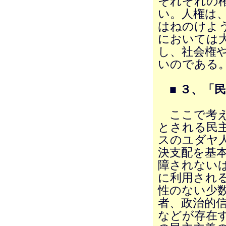
それぞれの
い。人権は
はねのけよ
においては
し、社会権
いのである
■ ３、「
ここで考え
とされる民
スのユダヤ
決支配を基
障されない
に利用され
性のない少
者、政治的
などが存在