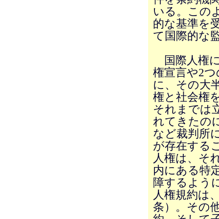
いる。この
的な基準を
て国際的な
国際人権に
権宣言や2
に、その大
権と社会権
それまでは
れてきたの
など裁判所
が存在する
人権は、そ
内にある特
障するよう
人権規約は
条）。その