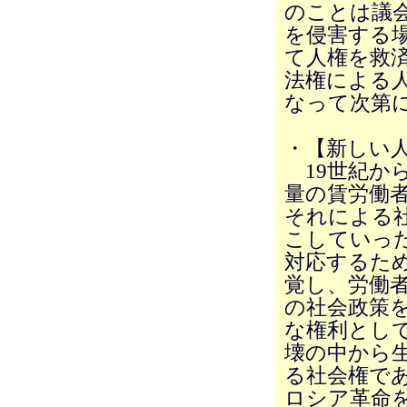
のことは議
を侵害する
て人権を救
法権による
なって次第
・【新しい
19世紀から
量の賃労働
それによる
こしていっ
対応するた
覚し、労働
の社会政策
な権利とし
壊の中から生
る社会権で
ロシア革命