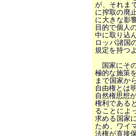
が、それま
に搾取の廃
に大きな影
目的で個人
中に取り込
ロッパ諸国
規定を持つ
国家にその
極的な施策
まで国家か
自由権とは
自然権思想
権利である
ることによ
求める国家
ため、ワイ
法権が直接