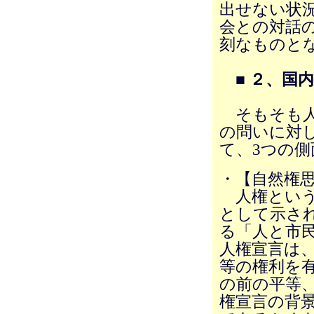
出せない状
会との対話
刻なものと
■ ２、国
そもそも人
の問いに対
て、3つの
・【自然権
人権という
として示され
る「人と市
人権宣言は
等の権利を
の前の平等
権宣言の背