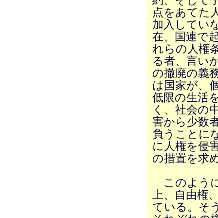
約、そして
点をあてた
加入してい
在、国連で
れらの人権
る者、言い
の撤廃の義
は国家が、
低限の生活
く、社会の
害から少数
負うことに
に人権を侵
の措置を求
このように
上、自由権
ている。そ