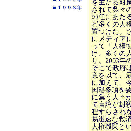
を主たる対
■ １９９８年
されて数々
の任にあた
ど多くの人
置づけた。
にメディア
って「人権
け、多くの
り、2003
そこで政府は
意を以て、
に加えて、
国籍条項を
に集う人々
て言論が封
程すらされ
易迅速な救
人権機関と