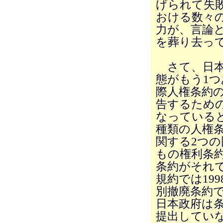
げられて失
おける数々
力が、言論
を葬り去っ
さて、日本
態がもう1
際人権条約
告するため
なっている
種類の人権
関する2つ
もの権利条
条約がそれ
規約では19
別撤廃条約で
日本政府は
提出してい