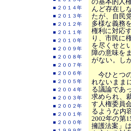
の基本的人
■ ２０１４年
んど存在し
たが、自民
■ ２０１３年
多様な義務
■ ２０１２年
権利に対応
■ ２０１１年
り、市民に
■ ２０１０年
を尽くせと
■ ２００９年
障の意味を
■ ２００８年
がない。し
■ ２００７年
■ ２００６年
今ひとつの例
れないまま
■ ２００５年
る議論であ
■ ２００４年
求められ、
■ ２００３年
す人権委員
■ ２００２年
るような内
■ ２００１年
2002年の
■ ２０００年
擁護法案」
■ １９９９年