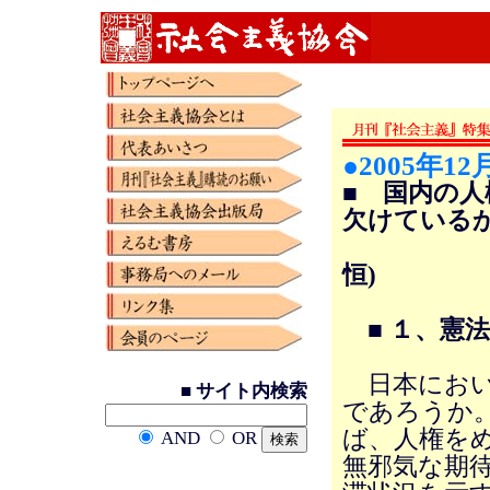
●2005年12
■ 国内の
欠けている
(国際
恒)
■ １、憲
日本におい
■ サイト内検索
であろうか
ば、人権を
AND
OR
無邪気な期