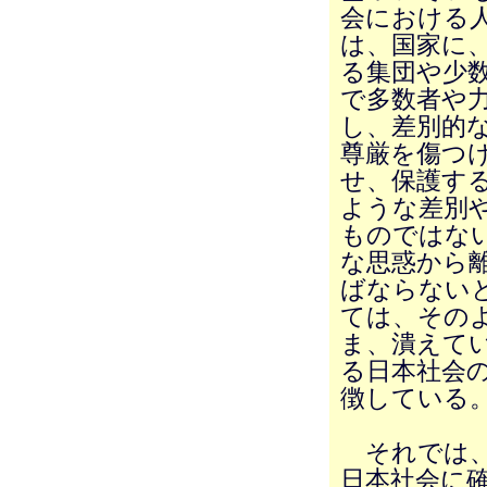
会における
は、国家に
る集団や少
で多数者や
し、差別的
尊厳を傷つ
せ、保護す
ような差別
ものではな
な思惑から
ばならない
ては、その
ま、潰えて
る日本社会
徴している
それでは、
日本社会に