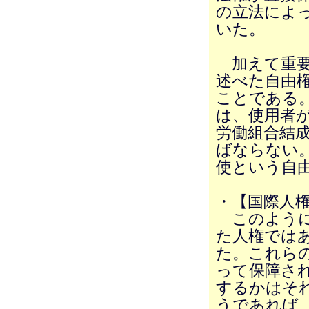
の立法によ
いた。
加えて重要
述べた自由
ことである
は、使用者
労働組合結
ばならない
使という自
・【国際人
このように
た人権では
た。これら
って保障さ
するかはそ
うであれば