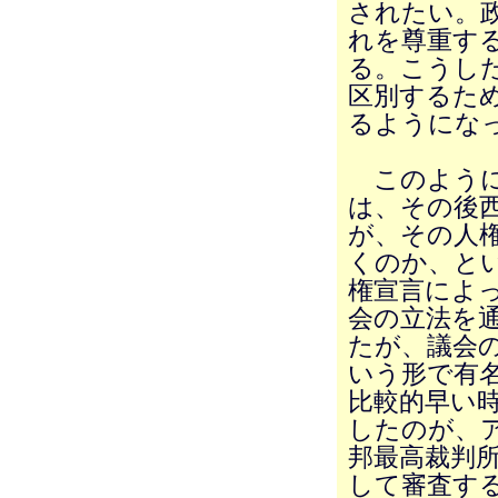
されたい。
れを尊重す
る。こうし
区別するた
るようにな
このように
は、その後
が、その人
くのか、と
権宣言によ
会の立法を
たが、議会
いう形で有
比較的早い
したのが、ア
邦最高裁判
して審査す