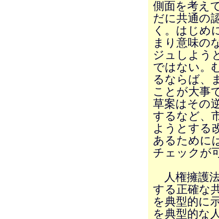
側面を考え
だに共通の
く。はじめに
まり意味の
ジュしよう
ではない。
るならば、
ことが大事
草案はその
するなど、
ようとする
あるために
チェックが
人権擁護法
する正確な
を典型的に
を典型的な