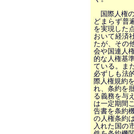
国際人権の
どまらず普
を実現した
おいて経済
たが、その
会や国連人
的な人権基
ている。ま
必ずしも法
際人権規約
れ、条約を
る義務を与
は一定期間
告書を条約
の人権条約
入れた国の
件を条約機