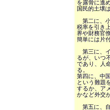
を露骨に進
国民的土壌
第二に、小
税率を引き
界や財務官
簡単には片
第三に、イ
るが、いつ
であり、人
る。
第四に、中
という難題
するか、ア
かなど外交
第五に、自