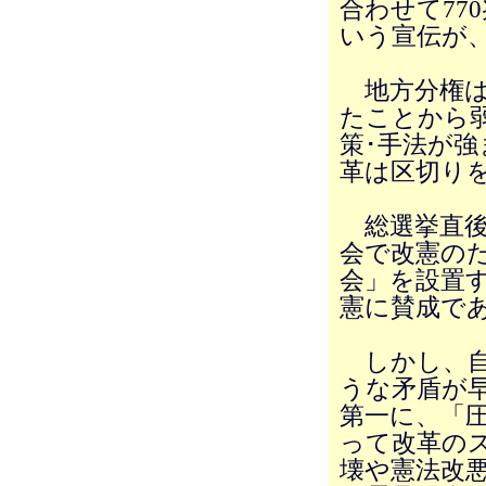
合わせて77
いう宣伝が
地方分権は
たことから
策･手法が
革は区切り
総選挙直後
会で改憲の
会」を設置す
憲に賛成で
しかし、自
うな矛盾が
第一に、「
って改革の
壊や憲法改