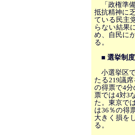
「政権準備
抵抗精神に
ている民主
らない結果
め、自民に
る。
■ 選挙制
小選挙区で、
たる219議
の得票で4分
票では4対3
た。東京では
は36％の得
大きく損を
る。