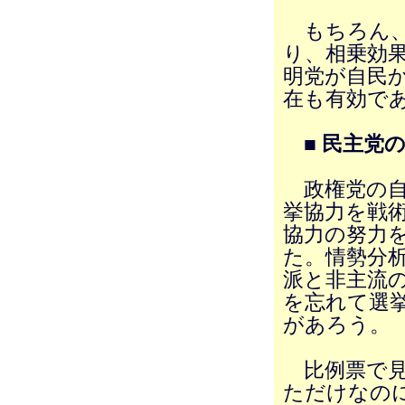
もちろん、
り、相乗効
明党が自民
在も有効で
■ 民主党
政権党の自
挙協力を戦
協力の努力
た。情勢分
派と非主流
を忘れて選
があろう。
比例票で見る
ただけなのに