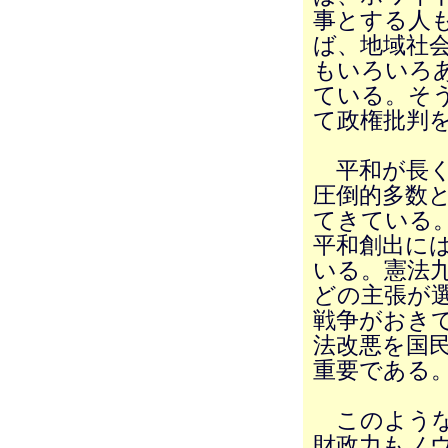
事とする人
ば、地域社
もいろいろ
ている。そ
て政権批判
平和が長く
圧倒的多数
てきている
平和創出に
いる。憲法
どの主張が
戦争がおき
法改悪を国
重要である
このような
財政力もノ