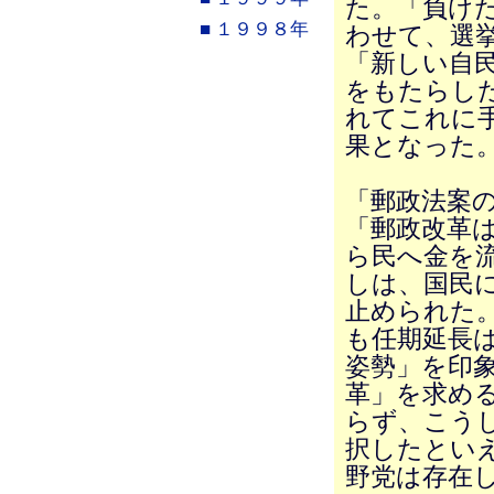
た。「負け
■ １９９８年
わせて、選
「新しい自
をもたらし
れてこれに
果となった
「郵政法案
「郵政改革
ら民へ金を
しは、国民
止められた
も任期延長
姿勢」を印
革」を求め
らず、こう
択したとい
野党は存在