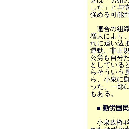
党は「労組
した」と与
強める可能
連合の組織
増大により、1
れに追い込
運動、非正
公労も自分
としている
らそういう
ら、小泉に
った。一部
もある。
■ 勤労国
小泉政権4