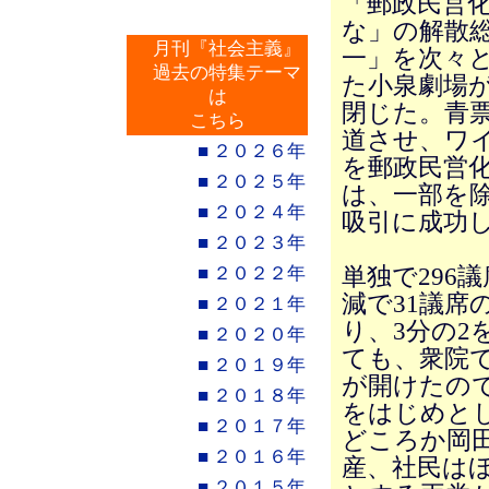
「郵政民営
な」の解散
月刊『社会主義』
一」を次々
過去の特集テーマ
た小泉劇場
は
閉じた。青
こちら
道させ、ワ
■ ２０２６年
を郵政民営
■ ２０２５年
は、一部を
■ ２０２４年
吸引に成功
■ ２０２３年
■ ２０２２年
単独で296
減で31議席
■ ２０２１年
り、3分の
■ ２０２０年
ても、衆院で
■ ２０１９年
が開けたの
■ ２０１８年
をはじめとし
■ ２０１７年
どころか岡
■ ２０１６年
産、社民は
■ ２０１５年