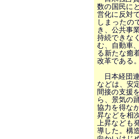
数の国民に
営化に反対
しまったの
き、公共事
持続できな
む、自動車
る新たな癒
改革である
日本経団連
などは、安
間接の支援を
ら、景気の
協力を得な
昇などを相
上昇なども
導した。構
向かいはじ