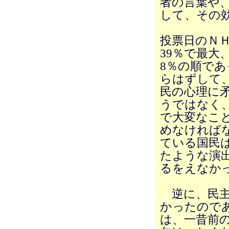
者の言葉や
して、その
投票日のＮ
39％で最大
8％の順で
らはずして
民の心理に
うではなく
で大変なこ
めなければ
ている国民
たような演
るをえなか
逆に、民主
かったので
は、一昔前