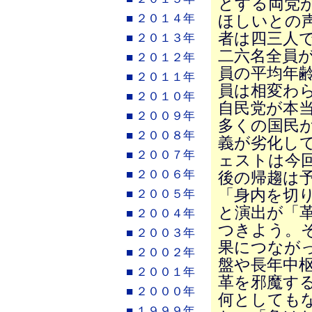
とする両党
■ ２０１４年
ほしいとの
者は四三人
■ ２０１３年
二六名全員
■ ２０１２年
員の平均年
■ ２０１１年
員は相変わ
■ ２０１０年
自民党が本
■ ２００９年
多くの国民
■ ２００８年
義が劣化し
■ ２００７年
ェストは今
■ ２００６年
後の帰趨は
「身内を切
■ ２００５年
と演出が「
■ ２００４年
つきよう。
■ ２００３年
果につなが
■ ２００２年
盤や長年中
■ ２００１年
革を邪魔す
■ ２０００年
何としても
■ １９９９年