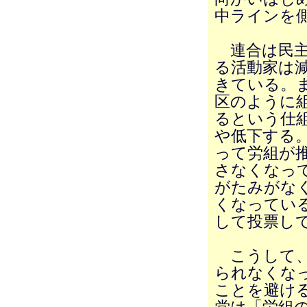
中ラインを
連合は民主
る活動家は
きている。
区のように
るという仕
や低下する
って労組が
さなくなっ
がたみがな
くなってい
して投票し
こうして、
られなくな
ことを避け