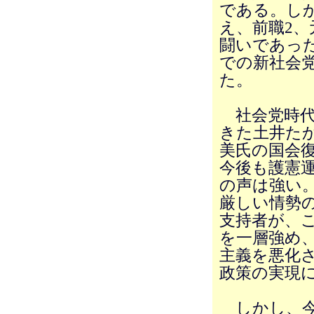
である。し
え、前職2、
闘いであっ
での新社会
た。
社会党時代
きた土井た
美氏の国会
今後も護憲
の声は強い
厳しい情勢
支持者が、
を一層強め
主義を悪化
政策の実現
しかし、今