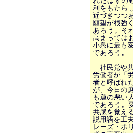
れたはずの
利をもたら
近づきつつ
願望が根強
あろう。そ
高まっては
小泉に最も
であろう。
社民党や共
労働者が「
者と呼ばれ
が、今日の
も運の悪い
であろう。
共感を覚え
説用語を工
レーズ・ポ