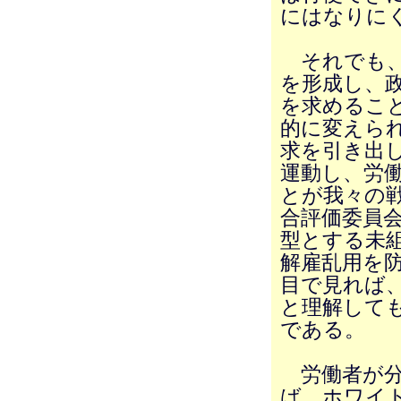
にはなりに
それでも、1
を形成し、
を求めるこ
的に変えら
求を引き出
運動し、労
とが我々の
合評価委員
型とする未
解雇乱用を
目で見れば
と理解して
である。
労働者が分
ば、ホワイ