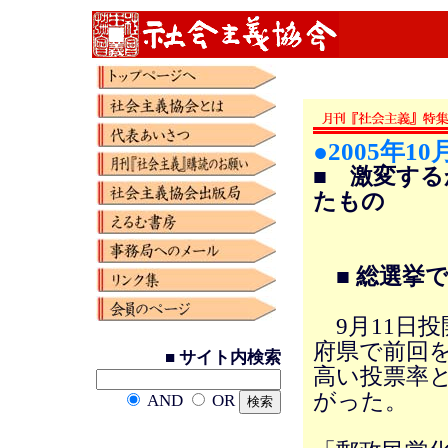
●2005年10
■ 激変す
たもの
(広
■ 総選挙
9月11日投
府県で前回を
■ サイト内検索
高い投票率と
がった。
AND
OR