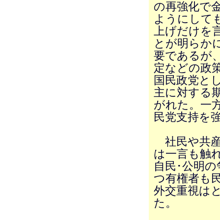
の再強化で
ようにして
上げだけを
とが明らか
要であるが
定などの政
国民政党と
主に対する
がれた。一
民党支持を
社民や共産
は一言も触
自民･公明
つ有権者も
外交重視は
た。