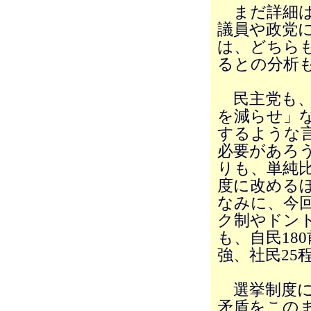
まだ詳細は
議員や政党
は、どちら
るとの分析
民主党も、
を減らせ」
するような
必要があろ
りも、単純
度に改める
なみに、今
ク制やドン
も、自民180
強、社民25
選挙制度に
矛盾をこの