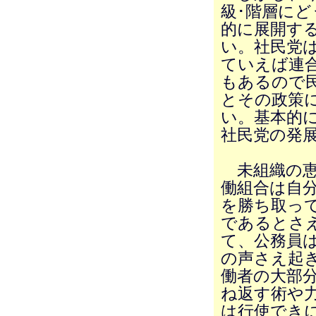
級･階層に
的に展開す
い。社民党
ていえば連
もあるので
とその政策
い。基本的
社民党の発
未組織の恵
働組合は自
を勝ち取っ
であるとさ
て、公務員
の声さえ起
働者の大部
ね返す術や
は行使でき