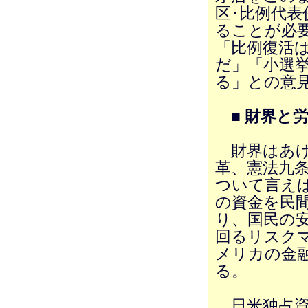
区･比例代
ることが必
「比例復活
だ」「小選
る」との意
■ 財界と
財界はあげ
革、憲法九
ついて言えば
の資金を民
り、国民の
回るリスク
メリカの金
る。
日米独占資