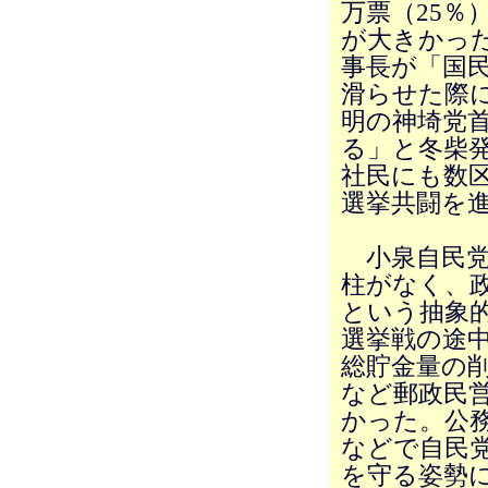
万票（25％
が大きかっ
事長が「国
滑らせた際
明の神埼党
る」と冬柴
社民にも数
選挙共闘を
小泉自民党
柱がなく、
という抽象
選挙戦の途
総貯金量の
など郵政民
かった。公務
などで自民
を守る姿勢