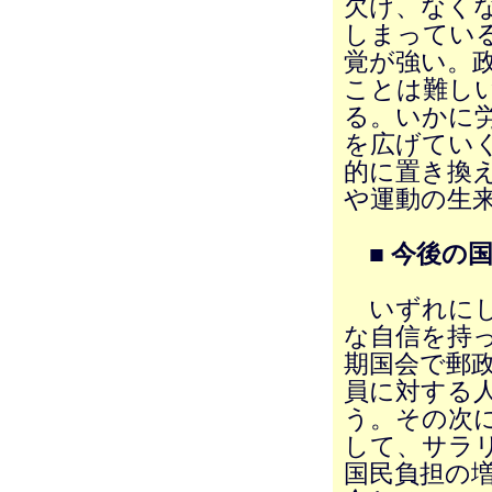
欠け、なく
しまってい
覚が強い。
ことは難し
る。いかに
を広げてい
的に置き換
や運動の生
■ 今後の
いずれにし
な自信を持
期国会で郵
員に対する
う。その次
して、サラ
国民負担の