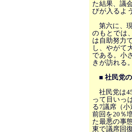
た結果、議
びが入るよ
第六に、現
のもとでは
は自助努力
し、やがて
である。小
きが訪れる
■ 社民党
社民党は4
って目いっ
る7議席（小
前回を20％
た最悪の事
東で議席回